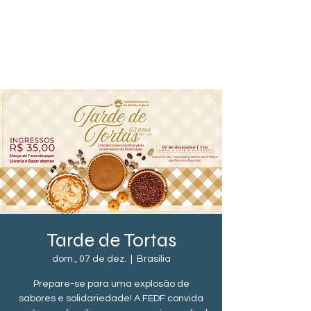
Eventos FEDF
Tarde de Tortas
dom., 07 de dez.
  |  
Brasília
Prepare-se para uma explosão de
sabores e solidariedade! A FEDF convida